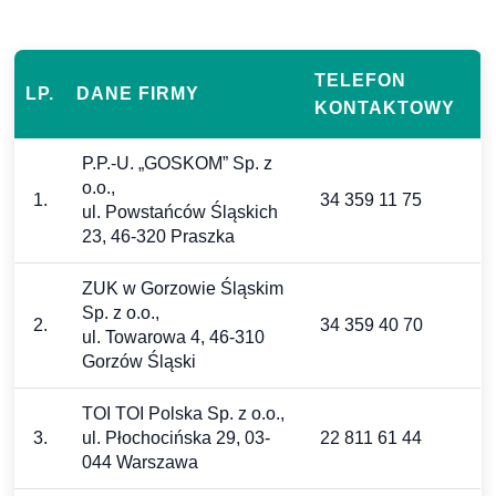
TELEFON
LP.
DANE FIRMY
KONTAKTOWY
P.P.-U. „GOSKOM” Sp. z
o.o.,
1.
34 359 11 75
ul. Powstańców Śląskich
23, 46-320 Praszka
ZUK w Gorzowie Śląskim
Sp. z o.o.,
2.
34 359 40 70
ul. Towarowa 4, 46-310
Gorzów Śląski
TOI TOI Polska Sp. z o.o.,
3.
ul. Płochocińska 29, 03-
22 811 61 44
044 Warszawa